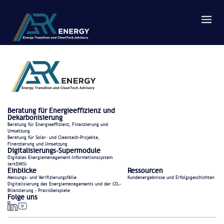
Beratung für Energieeffizienz und
Dekarbonisierung
Beratung für Energieeffizienz, Finanzierung und
Umsetzung
Beratung für Solar- und Cleantech-Projekte,
Finanzierung und Umsetzung
Digitalisierungs-Supermodule
Digitales Energiemanagement-Informationssystem
(arkEMIS)
Einblicke
Ressourcen
Messungs- und Verifizierungsfälle
Kundenergebnisse und Erfolgsgeschichten
Digitalisierung des Energiemanagements und der CO₂-
Bilanzierung – Praxisbeispiele
Folge uns