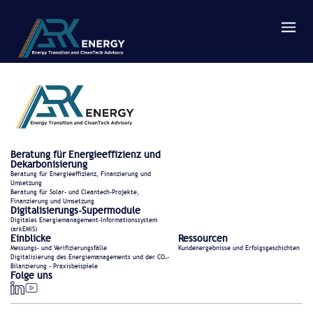
Beratung für Energieeffizienz und
Dekarbonisierung
Beratung für Energieeffizienz, Finanzierung und
Umsetzung
Beratung für Solar- und Cleantech-Projekte,
Finanzierung und Umsetzung
Digitalisierungs-Supermodule
Digitales Energiemanagement-Informationssystem
(arkEMIS)
Einblicke
Ressourcen
Messungs- und Verifizierungsfälle
Kundenergebnisse und Erfolgsgeschichten
Digitalisierung des Energiemanagements und der CO₂-
Bilanzierung – Praxisbeispiele
Folge uns