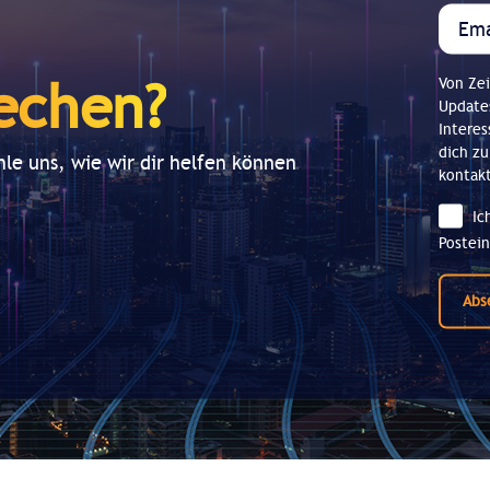
echen?
Von Zei
Updates
Interes
dich zu
le uns, wie wir dir helfen können
kontak
Ic
Postein
Abs