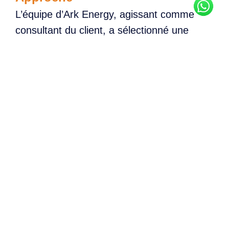
L’équipe d’Ark Energy, agissant comme
consultant du client, a sélectionné une
entreprise de services énergétiques
(ESCO) régionale capable de fournir :
Audit énergétique conforme aux
normes
ASHRAE
Identification et mise en œuvre de
mesures de conservation de
l’énergie (ECM)
Ingénierie, conception, installation
et mise en service
Supervision complète du
Monitoring & Verification (M&V)