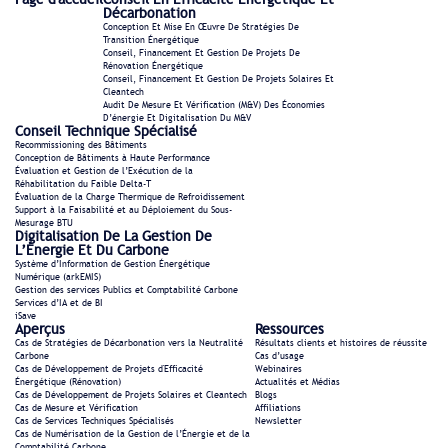
Décarbonation
Conception Et Mise En Œuvre De Stratégies De
Transition Énergétique
Conseil, Financement Et Gestion De Projets De
Rénovation Énergétique
Conseil, Financement Et Gestion De Projets Solaires Et
Cleantech
Audit De Mesure Et Vérification (M&V) Des Économies
D’énergie Et Digitalisation Du M&V
Conseil Technique Spécialisé
Recommissioning des Bâtiments
Conception de Bâtiments à Haute Performance
Évaluation et Gestion de l’Exécution de la
Réhabilitation du Faible Delta-T
Évaluation de la Charge Thermique de Refroidissement
Support à la Faisabilité et au Déploiement du Sous-
Mesurage BTU
Digitalisation De La Gestion De
L’Énergie Et Du Carbone
Système d’Information de Gestion Énergétique
Numérique (arkEMIS)
Gestion des services Publics et Comptabilité Carbone
Services d’IA et de BI
iSave
Aperçus
Ressources
Cas de Stratégies de Décarbonation vers la Neutralité
Résultats clients et histoires de réussite
Carbone
Cas d’usage
Cas de Développement de Projets d'Efficacité
Webinaires
Énergétique (Rénovation)
Actualités et Médias
Cas de Développement de Projets Solaires et Cleantech
Blogs
Cas de Mesure et Vérification
Affiliations
Cas de Services Techniques Spécialisés
Newsletter
Cas de Numérisation de la Gestion de l’Énergie et de la
Comptabilité Carbone