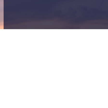
Prêt À Discute
Contactez l’un de nos experts et dites-nous 