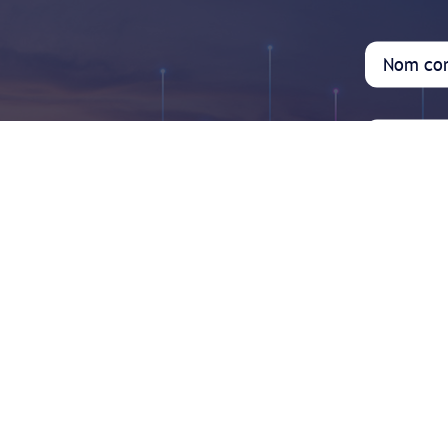
r
?
De temps à a
informer de 
susceptibles
contactions 
comment nous pouvons vous aider.
contact :
J’accep
ma boîte de 
Soumett