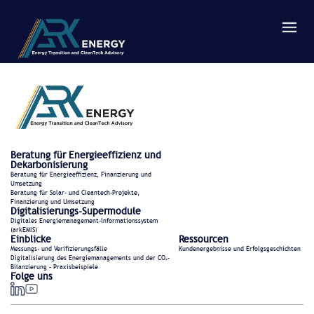
Beratung für Energieeffizienz und
Dekarbonisierung
Beratung für Energieeffizienz, Finanzierung und
Umsetzung
Beratung für Solar- und Cleantech-Projekte,
Finanzierung und Umsetzung
Digitalisierungs-Supermodule
Digitales Energiemanagement-Informationssystem
(arkEMIS)
Einblicke
Ressourcen
Messungs- und Verifizierungsfälle
Kundenergebnisse und Erfolgsgeschichten
Digitalisierung des Energiemanagements und der CO₂-
Bilanzierung – Praxisbeispiele
Folge uns