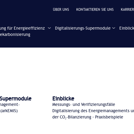
ÜBER UNS
KONTAKTIEREN SIE UNS
KARRIER
ung für Energieeffizienz
Digitalisierungs-Supermodule
Einblic
ekarbonisierung
s-Supermodule
Einblicke
anagement-
Messungs- und Verifizierungsfälle
(arkEMIS)
Digitalisierung des Energiemanagements u
der CO₂-Bilanzierung – Praxisbeispiele