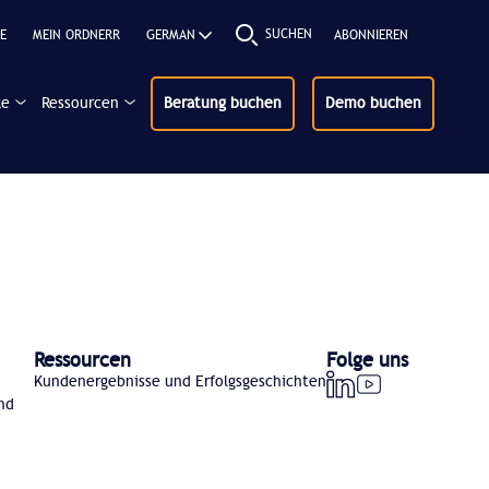
SUCHEN
E
MEIN ORDNERR
ABONNIEREN
ke
Ressourcen
Beratung buchen
Demo buchen
Ressourcen
Folge uns
Kundenergebnisse und Erfolgsgeschichten
nd