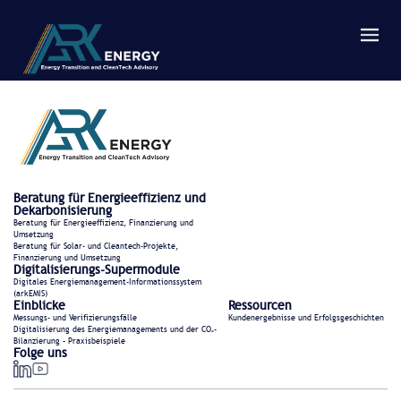
Beratung für Energieeffizienz und
Dekarbonisierung
Beratung für Energieeffizienz, Finanzierung und
Umsetzung
Beratung für Solar- und Cleantech-Projekte,
Finanzierung und Umsetzung
Digitalisierungs-Supermodule
Digitales Energiemanagement-Informationssystem
(arkEMIS)
Einblicke
Ressourcen
Messungs- und Verifizierungsfälle
Kundenergebnisse und Erfolgsgeschichten
Digitalisierung des Energiemanagements und der CO₂-
Bilanzierung – Praxisbeispiele
Folge uns