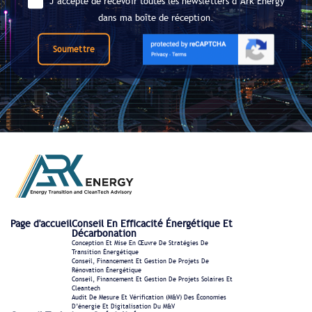
J’accepte de recevoir toutes les newsletters d’Ark Energy
dans ma boîte de réception.
Soumettre
Page d'accueil
Conseil En Efficacité Énergétique Et
Décarbonation
Conception Et Mise En Œuvre De Stratégies De
Transition Énergétique
Conseil, Financement Et Gestion De Projets De
Rénovation Énergétique
Conseil, Financement Et Gestion De Projets Solaires Et
Cleantech
Audit De Mesure Et Vérification (M&V) Des Économies
D’énergie Et Digitalisation Du M&V