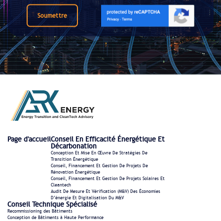
Soumettre
Page d'accueil
Conseil En Efficacité Énergétique Et
Décarbonation
Conception Et Mise En Œuvre De Stratégies De
Transition Énergétique
Conseil, Financement Et Gestion De Projets De
Rénovation Énergétique
Conseil, Financement Et Gestion De Projets Solaires Et
Cleantech
Audit De Mesure Et Vérification (M&V) Des Économies
D’énergie Et Digitalisation Du M&V
Conseil Technique Spécialisé
Recommissioning des Bâtiments
Conception de Bâtiments à Haute Performance