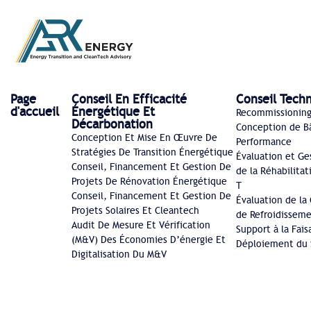
Page
Conseil En Efficacité
Conseil Techn
d'accueil
Énergétique Et
Recommissioning
Décarbonation
Conception de B
Conception Et Mise En Œuvre De
Performance
Stratégies De Transition Énergétique
Évaluation et Ge
Conseil, Financement Et Gestion De
de la Réhabilitat
Projets De Rénovation Énergétique
T
Conseil, Financement Et Gestion De
Évaluation de la
Projets Solaires Et Cleantech
de Refroidissem
Audit De Mesure Et Vérification
Support à la Fais
(M&V) Des Économies D’énergie Et
Déploiement du 
Digitalisation Du M&V