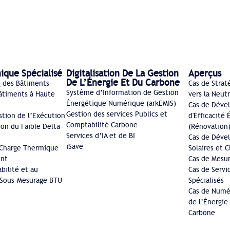
ique Spécialisé
Digitalisation De La Gestion
Aperçus
De L’Énergie Et Du Carbone
 des Bâtiments
Cas de Strat
Système d’Information de Gestion
âtiments à Haute
vers la Neut
Énergétique Numérique (arkEMIS)
Cas de Déve
Gestion des services Publics et
stion de l’Exécution
d'Efficacité
Comptabilité Carbone
ion du Faible Delta-
(Rénovation
Services d’IA et de BI
Cas de Déve
iSave
 Charge Thermique
Solaires et 
ent
Cas de Mesur
abilité et au
Cas de Servi
Sous-Mesurage BTU
Spécialisés
Cas de Numér
de l’Énergie
Carbone