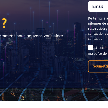
r
?
De temps à a
informer de 
susceptibles
contactions 
comment nous pouvons vous aider.
contact :
J’accep
ma boîte de 
Soumett