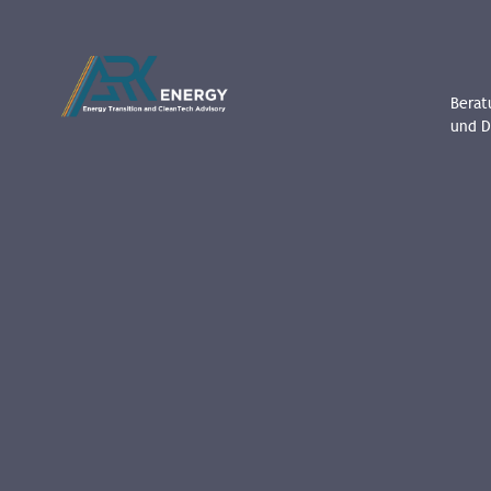
Berat
und D