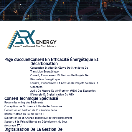
Page d'accueil
Conseil En Efficacité Énergétique Et
Décarbonation
Conception Et Mise En Œuvre De Stratégies De
Transition Énergétique
Conseil, Financement Et Gestion De Projets De
Rénovation Énergétique
Conseil, Financement Et Gestion De Projets Solaires Et
Cleantech
Audit De Mesure Et Vérification (M&V) Des Économies
D’énergie Et Digitalisation Du M&V
Conseil Technique Spécialisé
Recommissioning des Bâtiments
Conception de Bâtiments à Haute Performance
Évaluation et Gestion de l’Exécution de la
Réhabilitation du Faible Delta-T
Évaluation de la Charge Thermique de Refroidissement
Support à la Faisabilité et au Déploiement du Sous-
Mesurage BTU
Digitalisation De La Gestion De