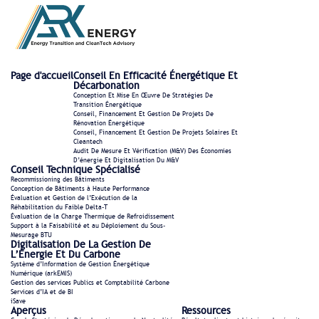
Page d'accueil
Conseil En Efficacité Énergétique Et
Décarbonation
Conception Et Mise En Œuvre De Stratégies De
Transition Énergétique
Conseil, Financement Et Gestion De Projets De
Rénovation Énergétique
Conseil, Financement Et Gestion De Projets Solaires Et
Cleantech
Audit De Mesure Et Vérification (M&V) Des Économies
D’énergie Et Digitalisation Du M&V
Conseil Technique Spécialisé
Recommissioning des Bâtiments
Conception de Bâtiments à Haute Performance
Évaluation et Gestion de l’Exécution de la
Réhabilitation du Faible Delta-T
Évaluation de la Charge Thermique de Refroidissement
Support à la Faisabilité et au Déploiement du Sous-
Mesurage BTU
Digitalisation De La Gestion De
L’Énergie Et Du Carbone
Système d’Information de Gestion Énergétique
Numérique (arkEMIS)
Gestion des services Publics et Comptabilité Carbone
Services d’IA et de BI
iSave
Aperçus
Ressources