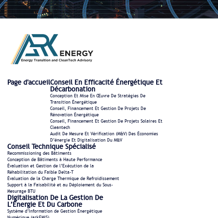
Page d'accueil
Conseil En Efficacité Énergétique Et
Décarbonation
Conception Et Mise En Œuvre De Stratégies De
Transition Énergétique
Conseil, Financement Et Gestion De Projets De
Rénovation Énergétique
Conseil, Financement Et Gestion De Projets Solaires Et
Cleantech
Audit De Mesure Et Vérification (M&V) Des Économies
D’énergie Et Digitalisation Du M&V
Conseil Technique Spécialisé
Recommissioning des Bâtiments
Conception de Bâtiments à Haute Performance
Évaluation et Gestion de l’Exécution de la
Réhabilitation du Faible Delta-T
Évaluation de la Charge Thermique de Refroidissement
Support à la Faisabilité et au Déploiement du Sous-
Mesurage BTU
Digitalisation De La Gestion De
L’Énergie Et Du Carbone
Système d’Information de Gestion Énergétique
Numérique (arkEMIS)