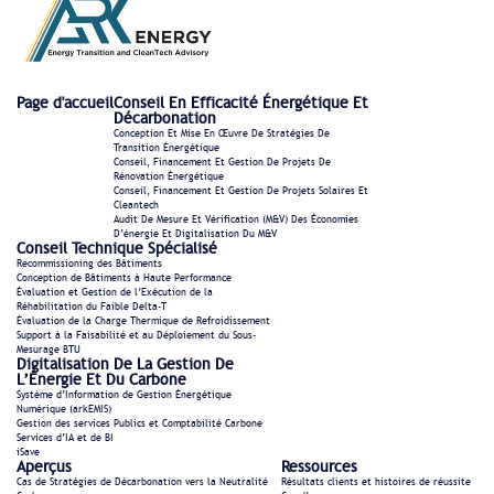
Page d'accueil
Conseil En Efficacité Énergétique Et
Décarbonation
Conception Et Mise En Œuvre De Stratégies De
Transition Énergétique
Conseil, Financement Et Gestion De Projets De
Rénovation Énergétique
Conseil, Financement Et Gestion De Projets Solaires Et
Cleantech
Audit De Mesure Et Vérification (M&V) Des Économies
D’énergie Et Digitalisation Du M&V
Conseil Technique Spécialisé
Recommissioning des Bâtiments
Conception de Bâtiments à Haute Performance
Évaluation et Gestion de l’Exécution de la
Réhabilitation du Faible Delta-T
Évaluation de la Charge Thermique de Refroidissement
Support à la Faisabilité et au Déploiement du Sous-
Mesurage BTU
Digitalisation De La Gestion De
L’Énergie Et Du Carbone
Système d’Information de Gestion Énergétique
Numérique (arkEMIS)
Gestion des services Publics et Comptabilité Carbone
Services d’IA et de BI
iSave
Aperçus
Ressources
Cas de Stratégies de Décarbonation vers la Neutralité
Résultats clients et histoires de réussite