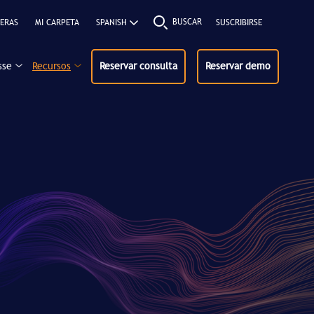
BUSCAR
ERAS
MI CARPETA
SUSCRIBIRSE
sse
Recursos
Reservar consulta
Reservar demo