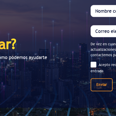
ar?
De vez en cuan
actualizaciones
contactemos pa
cómo podemos ayudarte
Acepto rec
entrada
Enviar