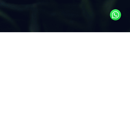
Descarbonización
La transición hacia un futuro con bajas emisiones de
carbono ya no es un objetivo lejano: es una necesidad
global. A medida que industrias, gobiernos e individuos
se unen para reducir las emisiones, comprender los
principales impulsores y desafíos de la
descarbonización se vuelve esencial. Juntos, podemos
impulsar un cambio significativo y abrir el camino hacia
un futuro más limpio y sostenible