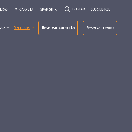
BUSCAR
ERAS
MI CARPETA
SUSCRIBIRSE
sse
Recursos
Reservar consulta
Reservar demo