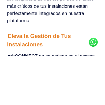
más críticos de tus instalaciones están
perfectamente integrados en nuestra
plataforma.
Eleva la Gestión de Tus
Instalaciones
arkCONNECT
no se detiene en el acceso
a los datos: les da significado. Después de
seleccionar y enviar los puntos de datos
priorizados al dispositivo arkCONNECT,
puedes acceder y analizar tus datos en
nuestra plataforma. Vamos un paso más
allá al mapear estos puntos priorizados,