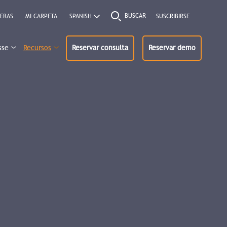
BUSCAR
ERAS
MI CARPETA
SUSCRIBIRSE
sse
Recursos
Reservar consulta
Reservar demo