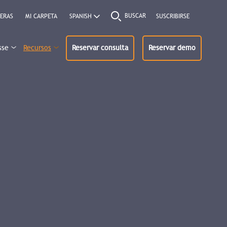
BUSCAR
ERAS
MI CARPETA
SUSCRIBIRSE
sse
Recursos
Reservar consulta
Reservar demo