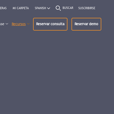
BUSCAR
ERAS
MI CARPETA
SUSCRIBIRSE
sse
Recursos
Reservar consulta
Reservar demo