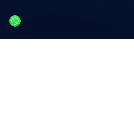
للحفاظ على الميزة التنافسية لأعمالك
في السوق، من الضروري الانتقال إلى
ما هو أبعد من العمليات التقليدية وتبنّي
حل رقمي حديث ومتكامل.
arkEMIS
هو
منصة سحابية لإدارة الطاقة
تُقدَّم
كخدمة برمجية
(Software-as-a-Service -
SaaS)
، صُممت لتتكامل بسلاسة مع أي نظام
BMS
أو
SCADA
، أو للاتصال المباشر
بالمستشعرات.