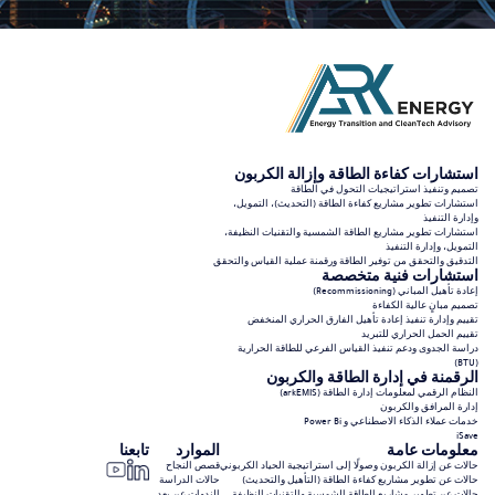
استشارات كفاءة الطاقة وإزالة الكربون
تصميم وتنفيذ استراتيجيات التحول في الطاقة
استشارات تطوير مشاريع كفاءة الطاقة (التحديث)، التمويل،
وإدارة التنفيذ
استشارات تطوير مشاريع الطاقة الشمسية والتقنيات النظيفة،
التمويل، وإدارة التنفيذ
التدقيق والتحقق من توفير الطاقة ورقمنة عملية القياس والتحقق
استشارات فنية متخصصة
إعادة تأهيل المباني (Recommissioning)
تصميم مبانٍ عالية الكفاءة
تقييم وإدارة تنفيذ إعادة تأهيل الفارق الحراري المنخفض
تقييم الحمل الحراري للتبريد
دراسة الجدوى ودعم تنفيذ القياس الفرعي للطاقة الحرارية
(BTU)
الرقمنة في إدارة الطاقة والكربون
النظام الرقمي لمعلومات إدارة الطاقة (arkEMIS)
إدارة المرافق والكربون
خدمات عملاء الذكاء الاصطناعي و Power Bi
iSave
معلومات عامة
الموارد
تابعنا
حالات عن إزالة الكربون وصولًا إلى استراتيجية الحياد الكربوني
قصص النجاح
حالات عن تطوير مشاريع كفاءة الطاقة (التأهيل والتحديث)
حالات الدراسة
حالات عن تطوير مشاريع الطاقة الشمسية والتقنيات النظيفة
الندوات عن بعد