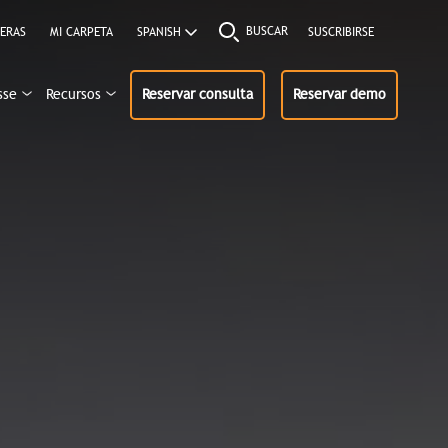
BUSCAR
ERAS
MI CARPETA
SUSCRIBIRSE
sse
Recursos
Reservar consulta
Reservar demo