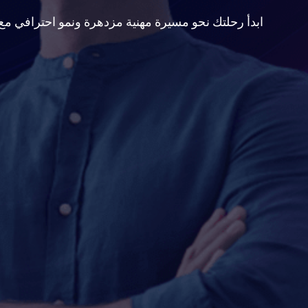
ابدأ رحلتك نحو مسيرة مهنية مزدهرة ونمو احترافي مع rk Energy