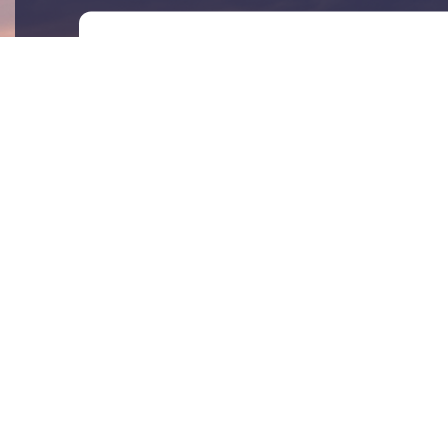
معكم بشأن آخر التحديثات لدينا، بالإضافة إلى محتوى آخر قد
 أن نتواصل معكم لهذا الغرض، يرجى تحديد الطريقة التي ترغبون
خبارية القادمة من Ark Energy إلى بريدي الوارد