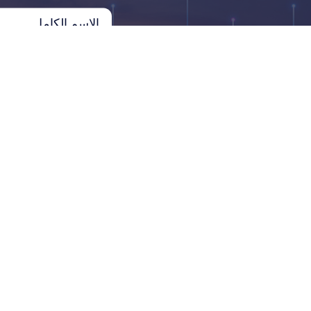
ل؟
من حين لآخر، نود أن نتواصل 
يهمكم. إذا كنتم توافقون على
في أن نتواصل بها معكم أدناه:
أوافق على استلام جميع النشرات الإ
تقديم