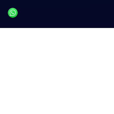
بعد أكثر من 20 عامًا من الخبرة في قطاع
المرافق والطاقة والهندسة، أدركنا أن
منطقة الشرق الأوسط لا تستغل إمكاناتها
الكاملة في مجال الطاقة.
في Ark Energy، نركز على جانب الطلب في
المعادلة — من خلال تعزيز تطوير مشاريع
كفاءة الطاقة، وتسريع اعتماد الطاقة الشمسية
سواء على الأسطح أو على نطاق المرافق،
ودفع تحول قطاع الطاقة في الشرق الأوسط
من خلال خبراتنا وخدماتنا. نقدم حلولًا شاملة
لكفاءة الطاقة عبر تسع خدمات مخصصة تغطي