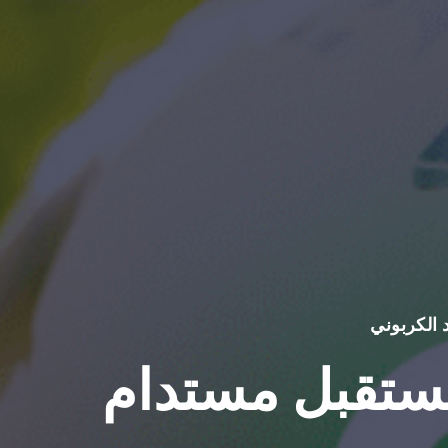
د الكربوني
ستقبل مستدام