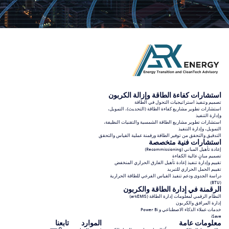
استشارات كفاءة الطاقة وإزالة الكربون
تصميم وتنفيذ استراتيجيات التحول في الطاقة
استشارات تطوير مشاريع كفاءة الطاقة (التحديث)، التمويل،
وإدارة التنفيذ
استشارات تطوير مشاريع الطاقة الشمسية والتقنيات النظيفة،
التمويل، وإدارة التنفيذ
التدقيق والتحقق من توفير الطاقة ورقمنة عملية القياس والتحقق
استشارات فنية متخصصة
إعادة تأهيل المباني (Recommissioning)
تصميم مبانٍ عالية الكفاءة
تقييم وإدارة تنفيذ إعادة تأهيل الفارق الحراري المنخفض
تقييم الحمل الحراري للتبريد
دراسة الجدوى ودعم تنفيذ القياس الفرعي للطاقة الحرارية
(BTU)
الرقمنة في إدارة الطاقة والكربون
النظام الرقمي لمعلومات إدارة الطاقة (arkEMIS)
إدارة المرافق والكربون
خدمات عملاء الذكاء الاصطناعي و Power Bi
iSave
معلومات عامة
الموارد
تابعنا