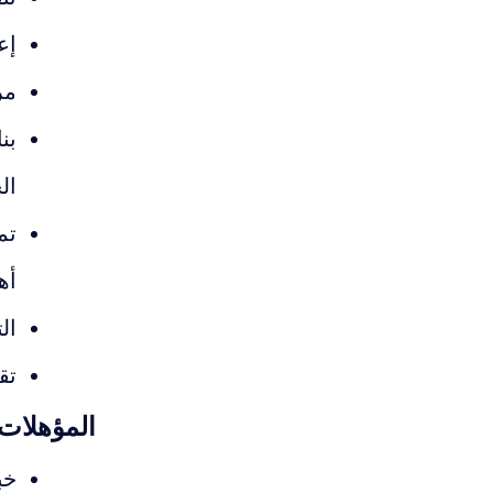
إع
مر
بن
ال
تم
أه
ال
تق
المؤهلات
خب