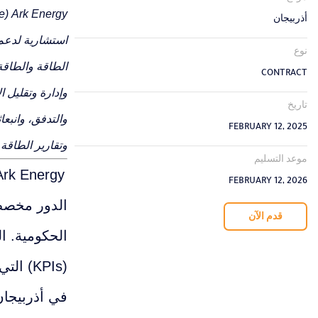
أذربيجان
استشارية لدعم 
نوع
CONTRACT
وإدارة وتقليل ا
تاريخ
والتدفق، وانبعا
FEBRUARY 12, 2025
وتقارير الطاقة وال
موعد التسليم
Ark Energy تبحث عن مسؤول علاقات عامة ذو خبرة عالية ونتائج ملموسة لتمثيل الشركة في باكو، أذ
FEBRUARY 12, 2026
الدور مخصص 
قدم الآن
الحكومية.
ال
(KPIs)
في أذربيجان