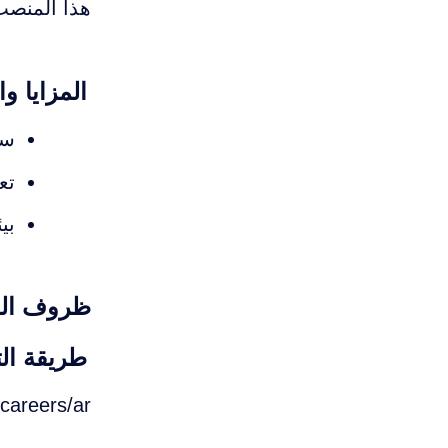
هذا المنصب 
المزايا وا
سا
تع
بي
ظروف ال
طريقة الت
careers/ar