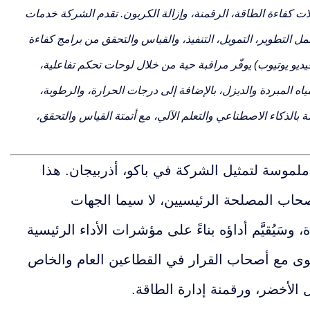
ية رائدة في مجالات كفاءة الطاقة، الرقمنة، وإزالة الكربون. تقدم الشركة خدمات
التطوير، التمويل، التنفيذ، والقياس والتحقق من برامج كفاءة
 والطاقة المتجددة. نظام إدارة الطاقة الرقمي الخاص بنا (www.arkEMIS.io / فيديو يوتيوب) يوفّر مراقبة حية من خلال لوحات تحكم تفاعلية،
مياه المبردة والديزل، بالإضافة إلى درجات الحرارة، والرطوبة،
 بالذكاء الاصطناعي والتعلم الآلي، مع أتمتة القياس والتحقق،
هذا
اب المصلحة الرئيسيين، لا سيما الجهات
يُقيَّم أداؤه بناءً على مؤشرات الأداء الرئيسية
لمستوى مع أصحاب القرار في القطاعين العام والخاص
 الأخضر، ورقمنة إدارة الطاقة.