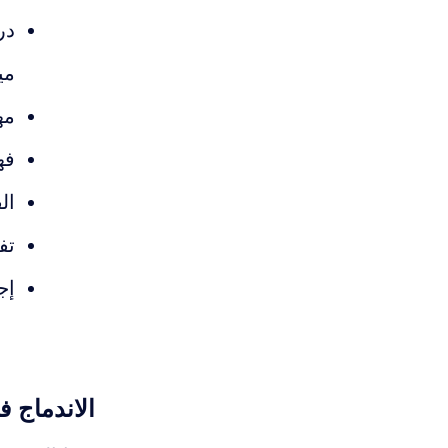
در
مي
مه
فه
ال
تف
إج
الاندماج في Energy