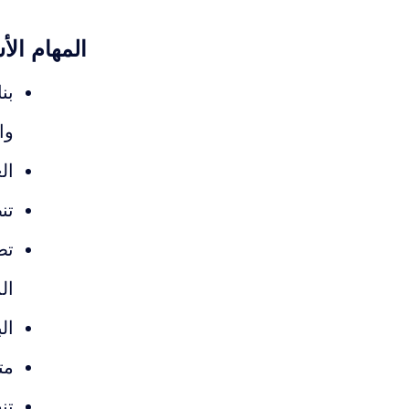
المهام الأ
بن
وا
ال
تن
تط
ال
ال
مت
تن