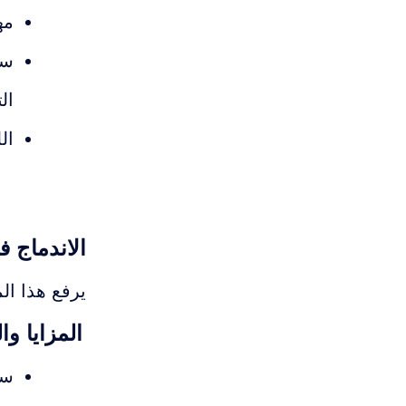
مه
سج
ال
ال
الاندماج في Energy
يرفع هذا ال
المزايا وا
ساع