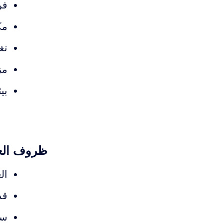
فر
مك
تغط
مز
بي
ظروف الع
ال
قد