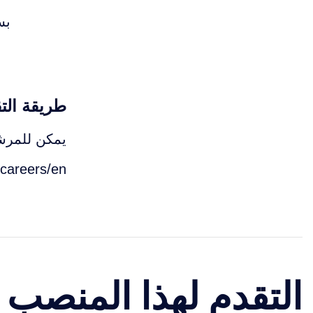
بس
طريقة الت
يمكن للمرشح
/careers/en
التقدم لهذا المنصب