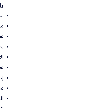
وإ
مر
تص
تط
مع
ال
تط
إن
تح
ال