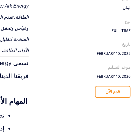
e
Ark Energy (
لبنان
الطاقة. تقدم ا
نوع
وقياس وتحقق بر
FULL TIME
الضخمة لتقليل 
تاريخ
الأداء، الطاقة، وم
FEBRUARY 10, 2025
تسعى Ark Energy إلى تعيين
موعد التسليم
فريقنا الدين
FEBRUARY 10, 2026
قدم الآن
المهام ال
تط
إد