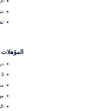
ال
تش
تق
المؤهلات و
در
3 إلى 7 سنوات خبرة في مجال الموارد البشرية
مع
مه
ال